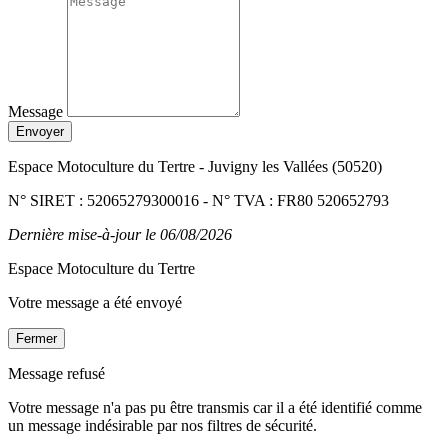
Message
Envoyer
Espace Motoculture du Tertre
-
Juvigny les Vallées (50520)
N° SIRET : 52065279300016
-
N° TVA : FR80 520652793
Dernière mise-à-jour le 06/08/2026
E
space
M
otoculture du
T
ertre
Votre message a été envoyé
Fermer
Message refusé
Votre message n'a pas pu être transmis car il a été identifié comme
un message indésirable par nos filtres de sécurité.