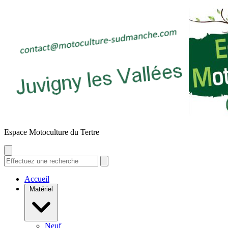
E
space
M
otoculture du
T
ertre
Accueil
Matériel
Neuf