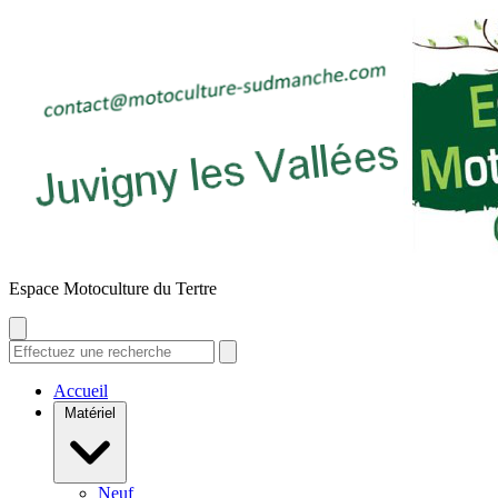
E
space
M
otoculture du
T
ertre
Accueil
Matériel
Neuf