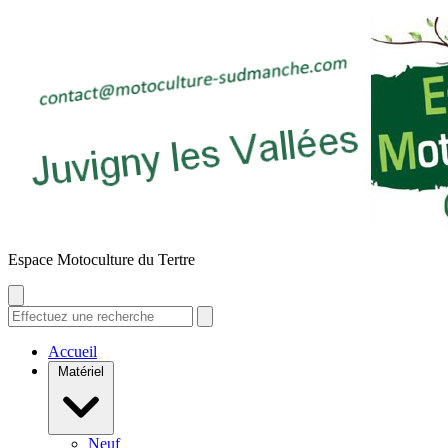
E
space
M
otoculture du
T
ertre
Accueil
Matériel
Neuf