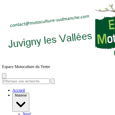
E
space
M
otoculture du
T
ertre
Accueil
Matériel
Neuf