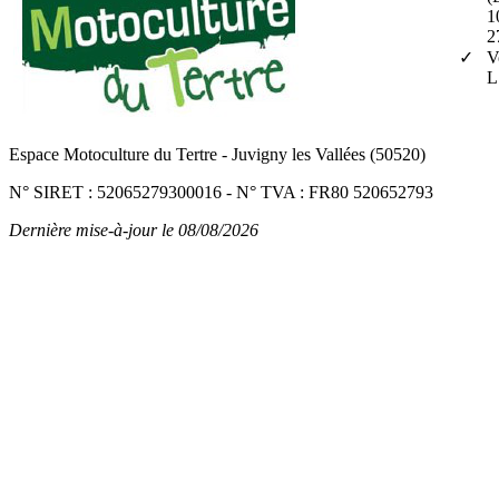
1
2
V
L
Espace Motoculture du Tertre
-
Juvigny les Vallées (50520)
N° SIRET : 52065279300016
-
N° TVA : FR80 520652793
Dernière mise-à-jour le 08/08/2026