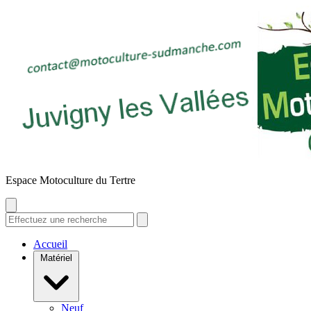
E
space
M
otoculture du
T
ertre
Accueil
Matériel
Neuf