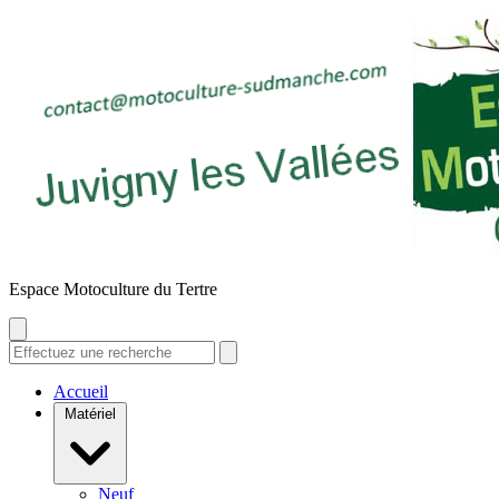
E
space
M
otoculture du
T
ertre
Accueil
Matériel
Neuf