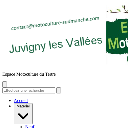
E
space
M
otoculture du
T
ertre
Accueil
Matériel
Neuf