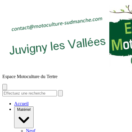
E
space
M
otoculture du
T
ertre
Accueil
Matériel
Neuf