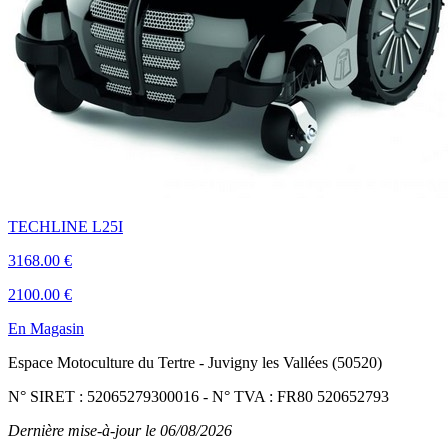
TECHLINE L25I
3168.00 €
2100.00 €
En Magasin
Espace Motoculture du Tertre
-
Juvigny les Vallées (50520)
N° SIRET : 52065279300016
-
N° TVA : FR80 520652793
Dernière mise-à-jour le 06/08/2026